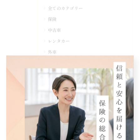
全てのカテゴリー
保険
中古車
レンタカー
外車
整備
タグ
Tags
北茨城
保険代理店
地域密着
地震保険
自動車保険
火災保険
がん
住まいの保険
ペット保険