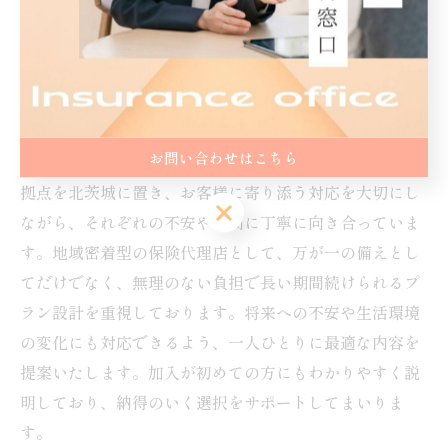
リライブシャツ
中古車販売
保険乗り換え
お問い合わせはこちら
拠点を北茨城に置き、お客様に寄り添う対応を大切にし
お問い合わせはこちら
ながら、それぞれの不安や疑問に丁寧に向き合っていま
す。地域密着型の保険代理店として、万が一の備えとし
てだけでなく、無理のない負担で長い期間続けられるプ
ラン設計を重視しております。将来への不安や生活環境
の変化にも対応できるよう、一人ひとりに最適な内容を
提案いたします。加入が初めての方にもわかりやすく説
明しており、納得のいく選択をサポートしてまいりま
す。