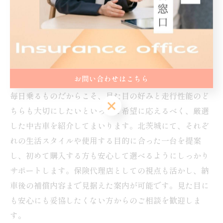
リライブシャツ
中古車販売
保険乗り換え
お問い合わせはこちら
毎日乗るものだからこそ、見た目の好みと走行性能のど
お問い合わせはこちら
ちらも大切にしたいといったご希望に応えるべく、厳選
した中古車を紹介してまいります。北茨城にて、それぞ
れの生活スタイルや使用する目的に合った一台を提案
し、初めて購入する方も安心して選べるようにしっかり
サポートします。保険代理店としての視点も活かし、納
車後の補償内容まで見据えた案内が可能です。見た目に
も安心にも妥協したくない方からのご相談を歓迎しま
す。